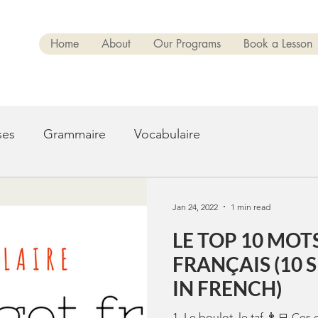
Home
About
Our Programs
Book a Lesson
ses
Grammaire
Vocabulaire
Jan 24, 2022
1 min read
LE TOP 10 MOT
FRANÇAIS (10 SLANG WORDS
IN FRENCH)
1. Le boulot, le taf 👨‍💻 C