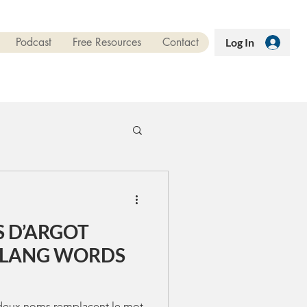
Podcast
Free Resources
Contact
Log In
S D’ARGOT
es deux noms remplacent le mot