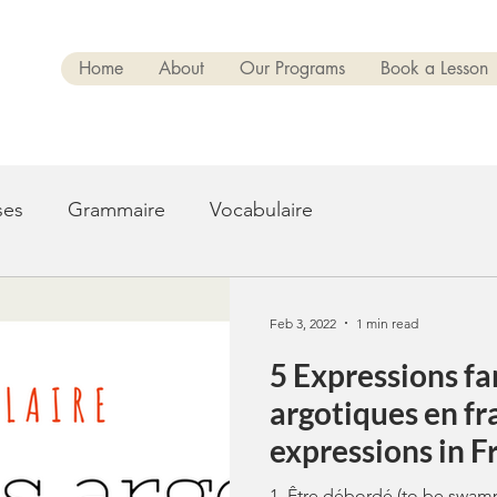
Home
About
Our Programs
Book a Lesson
ses
Grammaire
Vocabulaire
Feb 3, 2022
1 min read
5 Expressions fa
argotiques en fr
expressions in F
1. Être débordé (to be swam