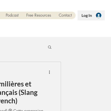
Podcast
Free Resources
Contact
Log In
milières et
ançais (Slang
rench)
ped) 😫 Cette expression